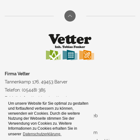
Firma Vetter
Tannenkamp 176, 49453 Barver
Telefon: (05448) 385
E-Mail:
info@tischlerei-vetter.de
Um unsere Website für Sie optimal zu gestalten
und fortlaufend verbessern zu können,
verwenden wir Cookies. Durch die weitere
Home
Der Betrieb
Nutzung der Webseite stimmen Sie der
Verwendung von Cookies zu. Weitere
Tischlerei
Kontakt
Informationen zu Cookies erhalten Sie in
Trockenbau
Impressum
unserer
Datenschutzerklärung.