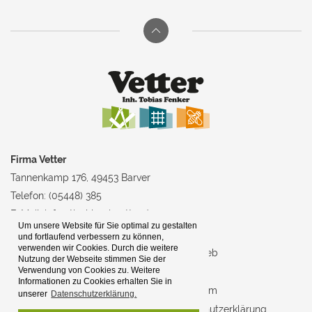
Firma Vetter
Tannenkamp 176, 49453 Barver
Telefon: (05448) 385
E-Mail:
info@tischlerei-vetter.de
Um unsere Website für Sie optimal zu gestalten
und fortlaufend verbessern zu können,
verwenden wir Cookies. Durch die weitere
Home
Der Betrieb
Nutzung der Webseite stimmen Sie der
Verwendung von Cookies zu. Weitere
Tischlerei
Kontakt
Informationen zu Cookies erhalten Sie in
Trockenbau
Impressum
unserer
Datenschutzerklärung.
Insektenschutz
Datenschutzerklärung